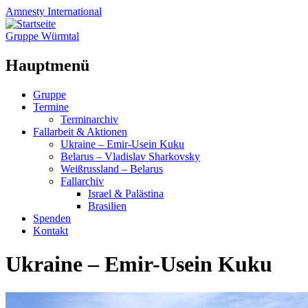
Amnesty
International
Gruppe Würmtal
Hauptmenü
Zum
Gruppe
Inhalt
Termine
springen
Terminarchiv
Fallarbeit & Aktionen
Ukraine – Emir-Usein Kuku
Belarus – Vladislav Sharkovsky
Weißrussland – Belarus
Fallarchiv
Israel & Palästina
Brasilien
Spenden
Kontakt
Ukraine – Emir-Usein Kuku